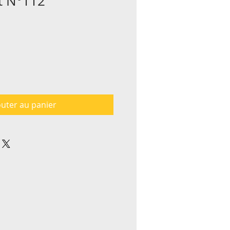
t N°112
outer au panier