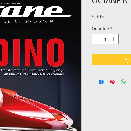
OCTANE N
Prix
9,90 €
Quantité
*
Aj