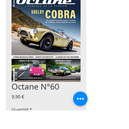
Octane N°60
Prix
9,90 €
Quantité
*